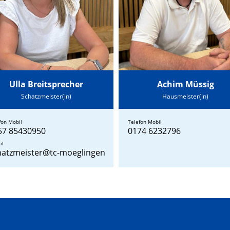
Ulla Breitsprecher
Achim Müssig
Schatzmeister(in)
Hausmeister(in)
fon Mobil
Telefon Mobil
57 85430950
0174 6232796
il
hatzmeister@tc-moeglingen.de