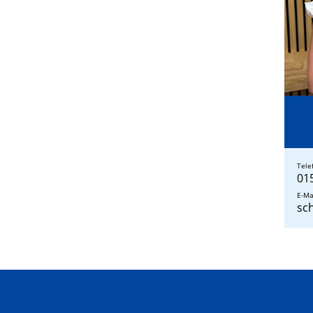
Tele
01
E-Ma
sc